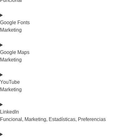
Funcional
google-
analytics
Consent
to
Google Fonts
service
Marketing
litespeed
Consent
to
Google Maps
service
Marketing
google-
fonts
Consent
to
YouTube
service
Marketing
google-
maps
Consent
to
LinkedIn
service
Funcional, Marketing, Estadísticas, Preferencias
youtube
Consent