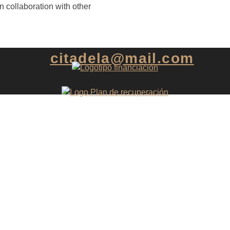
 collaboration with other
tion EU
citadela@mail.com