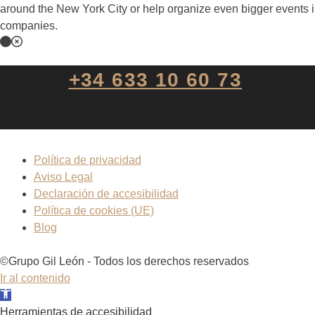
around the New York City or help organize even bigger events in
companies.
Esta Web está financiada por la Unión Europea - Next Genera
+34 633 10 60 73
Política de privacidad
Aviso Legal
Declaración de accesibilidad
Política de cookies (UE)
Blog
©Grupo Gil León - Todos los derechos reservados
Ir al contenido
Abrir barra de herramientas
Herramientas de accesibilidad